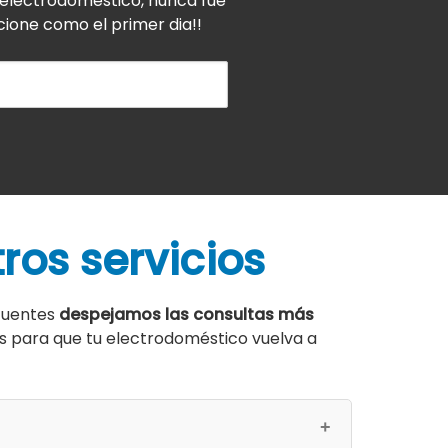
u electrodomestico, nunca fue
cione como el primer dia!!
ros servicios
ecuentes
despejamos las consultas más
os para que tu electrodoméstico vuelva a