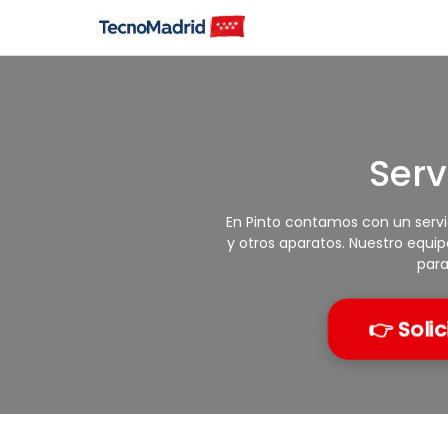
Saltar
al
contenido
Serv
En Pinto contamos con un servic
y otros aparatos. Nuestro equip
para
👉 Solic