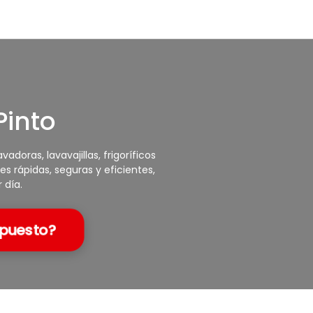
Pinto
oras, lavavajillas, frigoríficos
s rápidas, seguras y eficientes,
 día.
epuesto?