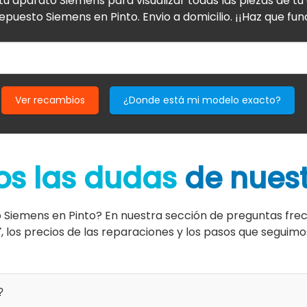
tu aparato Siemens para visualizar todas las piezas de t
epuesto Siemens en Pinto. Envio a domicilio. ¡¡Haz que fun
Ver recambios
¿Donde está mi modelo exacto?
s las dudas
de nuest
o Siemens en Pinto? En nuestra sección de preguntas fr
T
, los precios de las reparaciones y los pasos que seguim
?