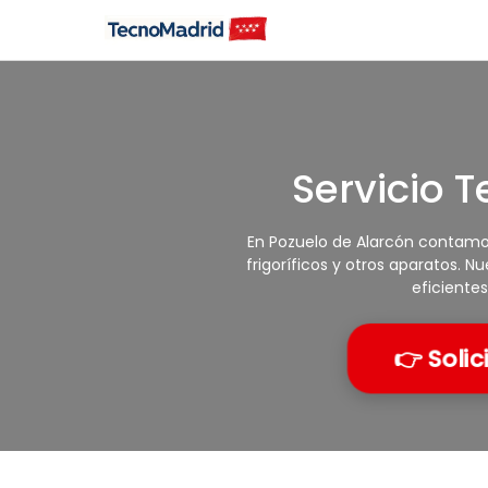
Saltar
al
contenido
Servicio 
En Pozuelo de Alarcón contamos 
frigoríficos y otros aparatos. 
eficiente
👉 Solic