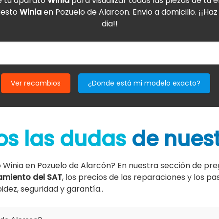
e tu aparato
Winia
para visualizar todas las piezas de tu
uesto
Winia
en Pozuelo de Alarcon. Envio a domicilio. ¡¡Ha
dia!!
Ver recambios
¿Donde está mi modelo exacto?
s las dudas
de nuest
o Winia en Pozuelo de Alarcón? En nuestra sección de pr
amiento del SAT
, los precios de las reparaciones y los p
dez, seguridad y garantía..